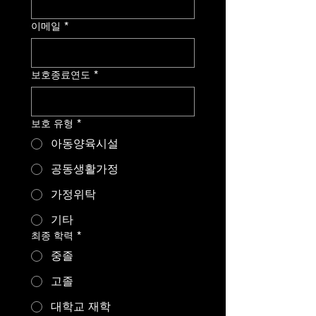
이메일
*
보호종료연도
*
보호 유형
*
아동양육시설
공동생활가정
가정위탁
기타
최종 학력
*
중졸
고졸
대학교 재학