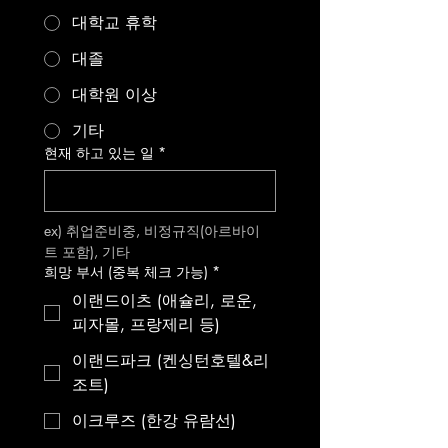
대학교 휴학
대졸
대학원 이상
기타
현재 하고 있는 일
*
ex) 취업준비중, 비정규직(아르바이
트 포함), 기타
희망 부서 (중복 체크 가능)
*
이랜드이츠 (애슐리, 로운,
피자몰, 프랑제리 등)
이랜드파크 (켄싱턴호텔&리
조트)
이크루즈 (한강 유람선)