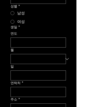
성별
*
남성
여성
생일
*
연도
월
일
연락처
*
주소
*